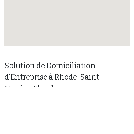
Solution de Domiciliation
d'Entreprise à Rhode-Saint-
Genèse, Flandre
Située à Rhode-Saint-Genèse, Easy Way propose une
adresse stratégique en Flandre pour la domiciliation
d’entreprise. Offrez à votre société une adresse
prestigieuse, conforme aux exigences légales, tout en
simplifiant vos démarches administratives.