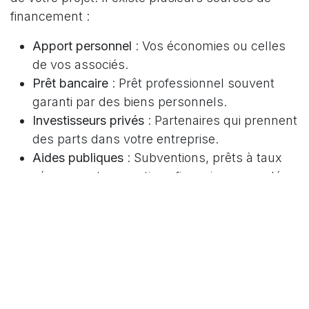
financement :
Apport personnel
: Vos économies ou celles
de vos associés.
Prêt bancaire
: Prêt professionnel souvent
garanti par des biens personnels.
Investisseurs privés
: Partenaires qui prennent
des parts dans votre entreprise.
Aides publiques
: Subventions, prêts à taux
zéro, ou autres soutiens financiers accordés
par les gouvernements locaux ou nationaux.
Mettre en place les ressources
nécessaires
Avant de lancer votre activité, assurez-vous de
disposer de toutes les ressources nécessaires :