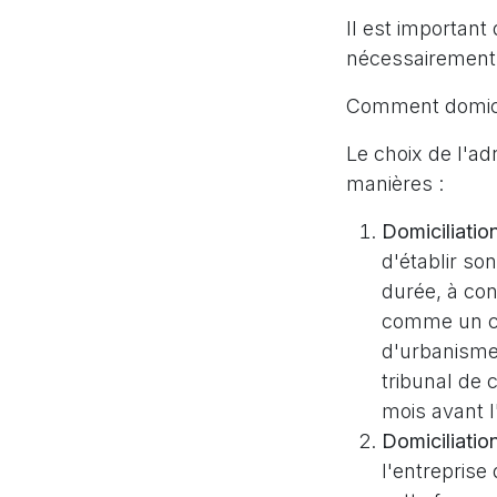
Il est important
nécessairement a
Comment domicil
Le choix de l'adr
manières :
Domiciliatio
d'établir so
durée, à con
comme un co
d'urbanisme.
tribunal de
mois avant l
Domiciliatio
l'entreprise 