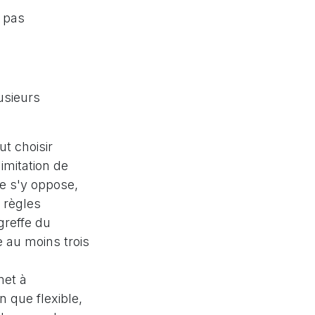
d pas
lusieurs
t choisir
imitation de
ne s'y oppose,
 règles
greffe du
 au moins trois
met à
en que flexible,