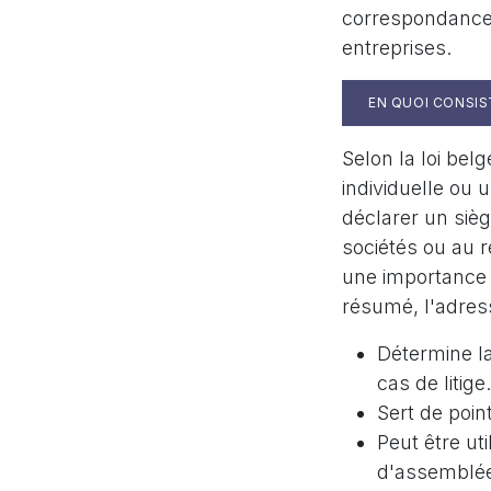
correspondances 
entreprises.
EN QUOI CONSIS
Selon la loi bel
individuelle ou 
déclarer un siè
sociétés ou au r
une importance 
résumé, l'adress
Détermine la 
cas de litige.
Sert de poin
Peut être ut
d'assemblée