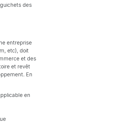
 guichets des
une entreprise
, etc), doit
commerce et des
oire et revêt
loppement. En
 applicable en
nue