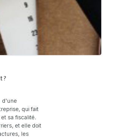
t ?
n d'une
eprise, qui fait
et sa fiscalité.
ers, et elle doit
actures, les