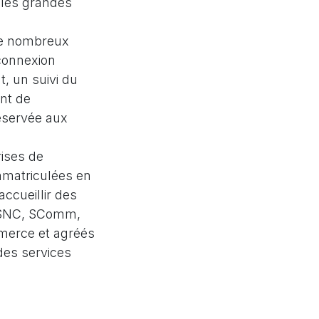
 les grandes
 de nombreux
connexion
t, un suivi du
nt de
réservée aux
rises de
immatriculées en
ccueillir des
, SNC, SComm,
mmerce et agréés
des services