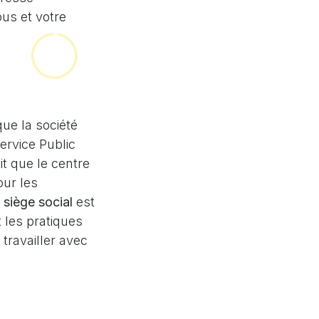
ous et votre
que la société
ervice Public
it que le centre
our les
r
siège social
est
t les pratiques
 travailler avec