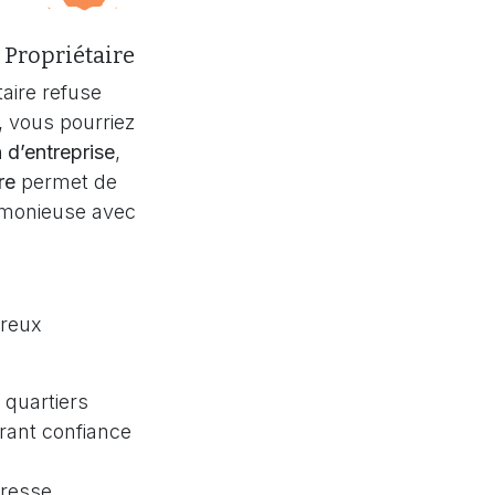
e Propriétaire
taire refuse
, vous pourriez
n d’entreprise
,
re
permet de
rmonieuse avec
reux
 quartiers
irant confiance
dresse