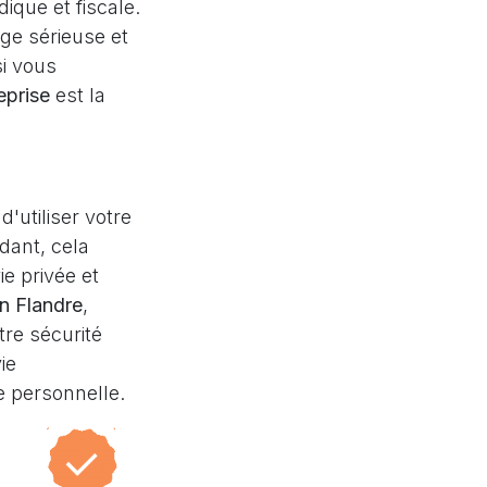
ique et fiscale.
ge sérieuse et
si vous
eprise
est la
'utiliser votre
dant, cela
e privée et
en Flandre
,
tre sécurité
ie
se personnelle.